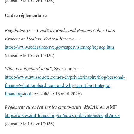
(consulté le 15 avril 2026)
Cadre réglementaire
Regulation U — Credit by Banks and Persons Other Than
Brokers or Dealers, Federal Reserve
—
https://www.federalreserve.gov/supervisionreg/regucg.htm
(consulté le 15 avril 2026)
What is a lombard loan?
, Swissquote —
https://www.swissquote.com/fr-ch/private/inspire/blog/personal-
finance/what-lombard-loan-and-why-can-it-be-strategic-
financing-tool
(consulté le 15 avril 2026)
Règlement européen sur les crypto-actifs (MiCA)
, sur AMF,
https://www.amf-france.org/en/news-publications/depth/mica
(consulté le 15 avril 2026)