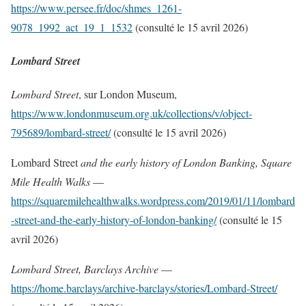
https://www.persee.fr/doc/shmes_1261-
9078_1992_act_19_1_1532
(consulté le 15 avril 2026)
Lombard Street
Lombard Street
, sur London Museum,
https://www.londonmuseum.org.uk/collections/v/object-
795689/lombard-street/
(consulté le 15 avril 2026)
Lombard Street
and the early history of London Banking, Square
Mile Health Walks
—
https://squaremilehealthwalks.wordpress.com/2019/01/11/lombard
-street-and-the-early-history-of-london-banking/
(consulté le 15
avril 2026)
Lombard Street, Barclays Archive
—
https://home.barclays/archive-barclays/stories/Lombard-Street/