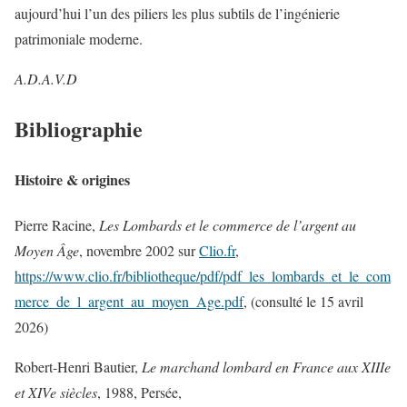
aujourd’hui l’un des piliers les plus subtils de l’ingénierie
patrimoniale moderne.
A.D.A.V.D
Bibliographie
Histoire & origines
Pierre Racine,
Les Lombards et le commerce de l’argent au
Moyen Âge
, novembre 2002 sur
Clio.fr
,
https://www.clio.fr/bibliotheque/pdf/pdf_les_lombards_et_le_com
merce_de_l_argent_au_moyen_Age.pdf
, (consulté le 15 avril
2026)
Robert-Henri Bautier,
Le marchand lombard en France aux XIIIe
et XIVe siècles
, 1988, Persée,