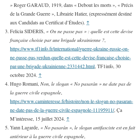
»
Roger GARAUD, 1919, dans « Debout les morts », « Précis
de la Grande Guerre », Librairie Hatier, (expressément destiné
aux Candidats au Certificat d’Études).
↑
Felicia SIDERIS,
« On ne passe pas » : quelle est cette devise
française choisie par une brigade ukrainienne ?
,
https://www.tf1info.fr/international/guerre-ukraine-russie-on-
ne-passe-pas-verdun-quelle-est-cette-devise-francaise-choisie-
par-une-brigade-ukrainienne-2331442.html
, TF1info, 30
octobre 2024.
↑
Hugo Romani,
Non, le slogan « No pasarán » ne date pas de
la guerre civile espagnole
,
https://www.caminteresse.fr/histoire/non-le-slogan-no-pasaran-
ne-date-pas-de-la-guerre-civile-espagnole-11195911/
, Ça
M’intéresse, 15 juillet 2024.
↑
Yann Lagarde,
« No pasarán », le slogan antifasciste est en fait
antérieur à la guerre civile espagnole
,