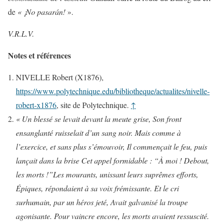
de
« ¡No pasarán!
».
V.R.L.V.
Notes et références
NIVELLE Robert (X1876),
https://www.polytechnique.edu/bibliotheque/actualites/nivelle-
robert-x1876
, site de Polytechnique.
↑
« Un blessé se levait devant la meute grise, Son front
ensanglanté ruisselait d’un sang noir. Mais comme à
l’exercice, et sans plus s’émouvoir, Il commençait le feu, puis
lançait dans la brise Cet appel formidable : “À moi ! Debout,
les morts !”Les mourants, unissant leurs suprêmes efforts,
Épiques, répondaient à sa voix frémissante. Et le cri
surhumain, par un héros jeté, Avait galvanisé la troupe
agonisante. Pour vaincre encore, les morts avaient ressuscité.