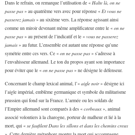
Dans le refrain, on remarque l’utilisation de «
Halte là, on ne
passe pas
» au quatrième vers avec pour réponse «
Et vous ne
passerez jamais
» au sixième vers. La réponse agissant ainsi
comme un miroir devenant même amplificateur entre le «
on ne
passe pas
» au présent de l’indicatif et le «
vous ne passerez
jamais
» au futur. L’ensemble est autant une réponse qu’une
symétrie entre ces vers. Ce «
on ne passe pas
» s’adresse à
l’envahisseur allemand. Le ton du propos ayant son importance
pour éviter que le «
on ne passe pas
» ne désigne le défenseur.
Concernant le champ lexical animal, l’«
aigle noir
» désigne ici
l’aigle impérial, emblème germanique et symbole du militarisme
prussien qui fond sur la France. L’armée ou les soldats de
l’Empire allemand sont comparés à des «
corbeaux
», animal
associé volontiers à la charogne, porteur de malheur et lié à la
mort, qui «
se faufilent Dans les sillons et dans les chemins creux
». Cette dernière métaphore montre la mort qui accompagne