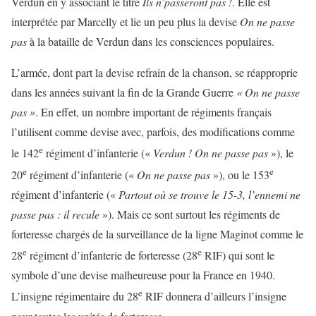
Verdun en y associant le titre
Ils n’passeront pas !
. Elle est
interprétée par Marcelly et lie un peu plus la devise
On ne passe
pas
à la bataille de Verdun dans les consciences populaires.
L’armée, dont part la devise refrain de la chanson, se réapproprie
dans les années suivant la fin de la Grande Guerre
« On ne passe
pas »
. En effet, un nombre important de régiments français
l’utilisent comme devise avec, parfois, des modifications comme
e
le 142
régiment d’infanterie («
Verdun ! On ne passe pas
»), le
e
e
20
régiment d’infanterie («
On ne passe pas
»), ou le 153
régiment d’infanterie («
Partout où se trouve le 15-3, l’ennemi ne
passe pas : il recule
»). Mais ce sont surtout les régiments de
forteresse chargés de la surveillance de la ligne Maginot comme le
e
e
28
régiment d’infanterie de forteresse (28
RIF) qui sont le
symbole d’une devise malheureuse pour la France en 1940.
e
L’insigne régimentaire du 28
RIF donnera d’ailleurs l’insigne