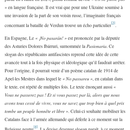
» en langue française. Il est vrai que pour une Ukraine soumise à
une invasion de la part de son voisin russe, l’imaginaire français
[3]
concernant la bataille de Verdun trouve un écho particulier
.
En Espagne, Le
« ¡No pasarán! »
est prononcée par la députée
des Asturies Dolores Ibárruri, surnommée la
Pasionaria
. Ce
slogan des républicains antifascistes reprend cette idée de cette
avancée tout à la fois physique et idéologique qu’il faudrait arrêter.
Pour l’origine, il pourrait venir d’un poème catalan de 1914 de
Apel·les Mestres dans lequel le
« No passareu
»
, en catalan dans
le texte, est répété de multiples fois. Le texte énonçant aussi «
Vous ne passerez pas ! Et si vous passez par là, alors que nous
avons tous cessé de vivre, vous ne savez que trop bien à quel prix
tombe un peuple honnête et libre
». Celui-ci souhaite mobiliser les
Catalans face à l’armée allemande qui déferle à ce moment sur la
[4]
Belgique neutre
. La devise devenue slogan paraît, à ce moment