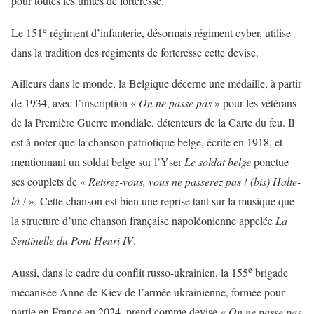
pour toutes les unités de forteresse.
e
Le 151
régiment d’infanterie, désormais régiment cyber, utilise
dans la tradition des régiments de forteresse cette devise.
Ailleurs dans le monde, la Belgique décerne une médaille, à partir
de 1934, avec l’inscription «
On ne passe pas
» pour les vétérans
de la Première Guerre mondiale, détenteurs de la Carte du feu. Il
est à noter que la chanson patriotique belge, écrite en 1918, et
mentionnant un soldat belge sur l’Yser
Le soldat belge
ponctue
ses couplets de «
Retirez-vous, vous ne passerez pas ! (bis) Halte-
là !
». Cette chanson est bien une reprise tant sur la musique que
la structure d’une chanson française napoléonienne appelée
La
Sentinelle du Pont Henri IV
.
e
Aussi, dans le cadre du conflit russo-ukrainien, la 155
brigade
mécanisée Anne de Kiev de l’armée ukrainienne, formée pour
partie en France en 2024, prend comme devise «
On ne passe pas