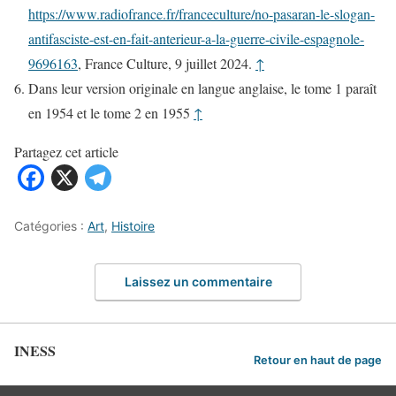
https://www.radiofrance.fr/franceculture/no-pasaran-le-slogan-
antifasciste-est-en-fait-anterieur-a-la-guerre-civile-espagnole-
9696163
, France Culture, 9 juillet 2024.
↑
Dans leur version originale en langue anglaise, le tome 1 paraît
en 1954 et le tome 2 en 1955
↑
Partagez cet article
Catégories :
Art
,
Histoire
Laissez un commentaire
INESS
Retour en haut de page