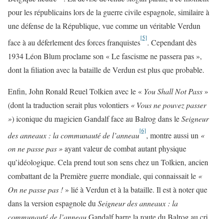
pour les républicains lors de la guerre civile espagnole, similaire à
une défense de la République, vue comme un véritable Verdun
[5]
face à au déferlement des forces franquistes
. Cependant dès
1934 Léon Blum proclame son « Le fascisme ne passera pas »,
dont la filiation avec la bataille de Verdun est plus que probable.
Enfin, John Ronald Reuel Tolkien avec le «
You Shall Not Pass
»
(dont la traduction serait plus volontiers
« Vous ne pouvez passer
»
) iconique du magicien Gandalf face au Balrog dans le
Seigneur
[6]
des anneaux : la communauté de l’anneau
, montre aussi un
«
on ne passe pas »
ayant valeur de combat autant physique
qu’idéologique. Cela prend tout son sens chez un Tolkien, ancien
combattant de la Première guerre mondiale, qui connaissait le
«
On ne passe pas !
» lié à Verdun et à la bataille. Il est à noter que
dans la version espagnole du
Seigneur des anneaux : la
communauté de l’anneau
Gandalf barre la route du Balrog au cri