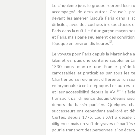
Le cinquième jour, le groupe reprend leur ro
accompagné de deux autres Creusois, pren
devant les amener jusqu’à Paris dans la so
difficiles, avec des cochets irrespectueux 
Paris dans la nuit. Le futur garçon maçon n
et Paris, mais parle seulement des conditions
[6]
l’époque en environ dix heures
.
Le voyage pour Paris depuis la Martinèche au
kilomètres, puis une centaine supplémentai
1830 nous montre une France pré-indus
carrossables et praticables par tous les t
Chartier où se rejoignent différents ruisse
embryonnaire à cette époque. Les autres tran
ème
et leur accessibilité depuis le XVI
siècle
transport par diligence depuis Orléans jusq
dehors du bassin parisien. Quelques ch
successeurs ont cependant amélioré et déve
Certes, depuis 1775, Louis XVI a décidé q
diligence, mais on voit de graves disparités
pour le transport des personnes, si on écarte