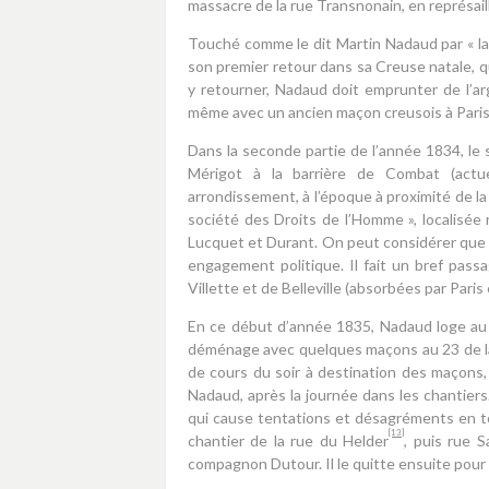
massacre de la rue Transnonain, en représail
Touché comme le dit Martin Nadaud par « la m
son premier retour dans sa Creuse natale, qu
y retourner, Nadaud doit emprunter de l’arge
même avec un ancien maçon creusois à Paris,
Dans la seconde partie de l’année 1834, le 
Mérigot à la barrière de Combat (actue
arrondissement, à l’époque à proximité de l
société des Droits de l’Homme », localisé
Lucquet et Durant. On peut considérer que 
engagement politique. Il fait un bref pas
Villette et de Belleville (absorbées par Paris
En ce début d’année 1835, Nadaud loge au 7
déménage avec quelques maçons au 23 de la 
de cours du soir à destination des maçons,
Nadaud, après la journée dans les chantiers
qui cause tentations et désagréments en to
[13]
chantier de la rue du Helder
, puis rue S
compagnon Dutour. Il le quitte ensuite pour 