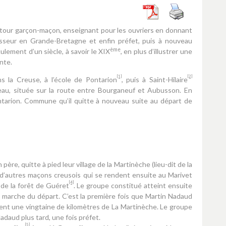
à tour garçon-maçon, enseignant pour les ouvriers en donnant
esseur en Grande-Bretagne et enfin préfet, puis à nouveau
ème
ulement d’un siècle, à savoir le XIX
, en plus d’illustrer une
nte.
[1]
[2]
ns la Creuse, à l’école de Pontarion
, puis à Saint-Hilaire
eau, située sur la route entre Bourganeuf et Aubusson. En
ntarion. Commune qu’il quitte à nouveau suite au départ de
re, quitte à pied leur village de la Martinèche (lieu-dit de la
d’autres maçons creusois qui se rendent ensuite au Marivet
[4]
de la forêt de Guéret
. Le groupe constitué atteint ensuite
e marche du départ. C’est la première fois que Martin Nadaud
ment une vingtaine de kilomètres de La Martinèche. Le groupe
adaud plus tard, une fois préfet.
[5]