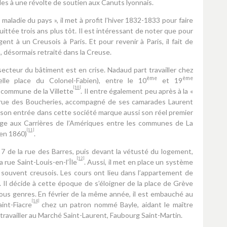
les à une révolte de soutien aux Canuts lyonnais.
aladie du pays », il met à profit l’hiver 1832-1833 pour faire
ittée trois ans plus tôt. Il est intéressant de noter que pour
nt à un Creusois à Paris. Et pour revenir à Paris, il fait de
 désormais retraité dans la Creuse.
secteur du bâtiment est en crise. Nadaud part travailler chez
ème
ème
lle place du Colonel-Fabien), entre le 10
et 19
[10]
a commune de la Villette
. Il entre également peu après à la «
e rue des Boucheries, accompagné de ses camarades Laurent
son entrée dans cette société marque aussi son réel premier
sage aux Carrières de l’Amériques entre les communes de La
[11]
 en 1860)
.
 de la rue des Barres, puis devant la vétusté du logement,
[12]
rue Saint-Louis-en-l’Île
. Aussi, il met en place un système
 souvent creusois. Les cours ont lieu dans l’appartement de
. Il décide à cette époque de s’éloigner de la place de Grève
us genres. En février de la même année, il est embauché au
[14]
aint-Fiacre
chez un patron nommé Bayle, aidant le maître
travailler au Marché Saint-Laurent, Faubourg Saint-Martin.