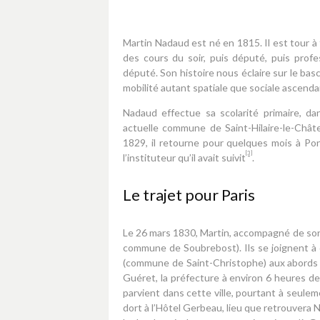
Martin Nadaud est né en 1815. Il est tour 
des cours du soir, puis député, puis prof
député. Son histoire nous éclaire sur le basc
mobilité autant spatiale que sociale ascenda
Nadaud effectue sa scolarité primaire, da
actuelle commune de Saint-Hilaire-le-Chât
1829, il retourne pour quelques mois à Po
[3]
l’instituteur qu’il avait suivit
.
Le trajet pour Paris
Le 26 mars 1830, Martin, accompagné de son pè
commune de Soubrebost). Ils se joignent à 
(commune de Saint-Christophe) aux abords 
Guéret, la préfecture à environ 6 heures d
parvient dans cette ville, pourtant à seule
dort à l’Hôtel Gerbeau, lieu que retrouvera N