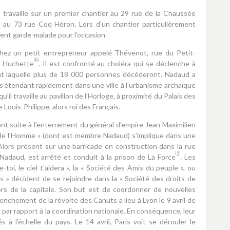
d travaille sur un premier chantier au 29 rue de la Chaussée
 au 73 rue Coq Héron. Lors d’un chantier particulièrement
evient garde-malade pour l’occasion.
chez un petit entrepreneur appelé Thévenot, rue du Petit-
[8]
la Huchette
. Il est confronté au choléra qui se déclenche à
ant laquelle plus de 18 000 personnes décèderont. Nadaud a
 s’étendant rapidement dans une ville à l’urbanisme archaïque
il travaille au pavillon de l’Horloge, à proximité du Palais des
de Louis-Philippe, alors roi des Français.
ont suite à l’enterrement du général d’empire Jean Maximilien
 de l’Homme » (dont est membre Nadaud) s’implique dans une
 Alors présent sur une barricade en construction dans la rue
[9]
Nadaud, est arrêté et conduit à la prison de La Force
. Les
oi, le ciel t’aidera », la « Société des Amis du peuple », ou
s » décident de se rejoindre dans la « Société des droits de
rs de la capitale. Son but est de coordonner de nouvelles
nchement de la révolte des Canuts a lieu à Lyon le 9 avril de
 par rapport à la coordination nationale. En conséquence, leur
 à l’échelle du pays. Le 14 avril, Paris voit se dérouler le