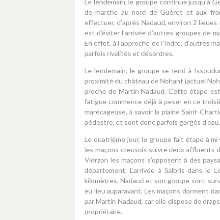
Le lendemain, le groupe continue jusqu’à Ge
de marche au nord de Guéret et aux front
effectuer, d’après Nadaud, environ 2 lieues
est d’éviter l’arrivée d’autres groupes de
En effet, à l’approche de l’Indre, d’autres 
parfois rivalités et désordres.
Le lendemain, le groupe se rend à Issoudun
proximité du château de Nohant (actuel Noha
proche de Martin Nadaud. Cette étape est d
fatigue commence déjà à peser en ce troisiè
marécageuse, à savoir la plaine Saint-Char
pédestre, et sont donc parfois gorgés d’eau,
Le quatrième jour, le groupe fait étape à mi
les maçons creusois suivre deux affluents d
Vierzon les maçons s’opposent à des paysan
département. L’arrivée à Salbris dans le L
kilomètres. Nadaud et son groupe sont surv
eu lieu auparavant. Les maçons dorment dans
par Martin Nadaud, car elle dispose de draps pr
propriétaire.