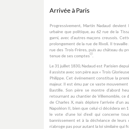
Arrivée à Paris
Progressivement, Martin Nadaud devient P
urbaine que politique, au 62 rue de la Tissa
garni, avec d’autres maçons creusois. Cett
prolongement de la rue de Rivoli. Il travail
rue des Trois-Frères, puis au château du pro
[7]
tenue de ses comptes
.
Le 31 juillet 1830, Nadaud est Parisien depui
il assiste avec son père aux « Trois Glorieus
Philippe. Cet événement constitue la pre
majeur. Il est ému par ce vaste mouvement 
Bastille. Son père se montre d’abord he
retournant au chantier de Villemomble, ce 
de Charles X, mais déplore l’arrivée d’un au
Napoléon II, bien que celui-ci décédera en 
le vote d’une loi d’exil qui concerne t
bannissement et à la déchéance de leurs dro
n’abroge pas pour autant la loi similaire qui 