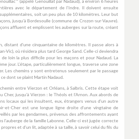
nouillac
(appelé Genouillat par Nadaud), à environ 6 heures
ières avec le département de l’Indre. Il doivent ensuite
 supplémentaires, soit un peu plus de 10 kilomètres. Leur but
 maçons, jusqu’à Bordesoulle (commune de Crozon-sur-Vauvre).
maçons affluent et emplissent les auberges sur la route, créant
, distant d’une cinquantaine de kilomètres. Il passe alors à
n-Vic), où résidera plus tard George Sand. Celle-ci deviendra
e loin la plus difficile pour les maçons et pour Nadaud. La
me jour. L’étape, particulièrement longue, traverse une zone
tier. Les chemins y sont entretenus seulement par le passage
 ce dont se plaint Martin Nadaud.
-chemin entre Vierzon et Orléans, à Salbris. Cette étape voit
u Cher, jusqu’à Vierzon : le Théols et l’Arnon. Aux abords de
s locaux qui les insultent, eux, étrangers venus d’un autre
oir-et-Cher est une longue ligne droite d’une vingtaine de
eillés par les gendarmes, prévenus des affrontements ayant
 l’auberge de la famille Labonne. Celle-ci est jugée correcte
opres et d’un lit, adaptée à sa taille, à savoir celui du fils du