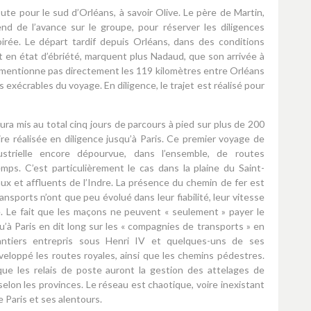
ute pour le sud d’Orléans, à savoir Olive. Le père de Martin,
d de l’avance sur le groupe, pour réserver les diligences
irée. Le départ tardif depuis Orléans, dans des conditions
et en état d’ébriété, marquent plus Nadaud, que son arrivée à
e mentionne pas directement les 119 kilomètres entre Orléans
 exécrables du voyage. En diligence, le trajet est réalisé pour
ra mis au total cinq jours de parcours à pied sur plus de 200
re réalisée en diligence jusqu’à Paris. Ce premier voyage de
trielle encore dépourvue, dans l’ensemble, de routes
emps. C’est particulièrement le cas dans la plaine du Saint-
aux et affluents de l’Indre. La présence du chemin de fer est
sports n’ont que peu évolué dans leur fiabilité, leur vitesse
. Le fait que les maçons ne peuvent « seulement » payer le
u’à Paris en dit long sur les « compagnies de transports » en
antiers entrepris sous Henri IV et quelques-uns de ses
loppé les routes royales, ainsi que les chemins pédestres.
ue les relais de poste auront la gestion des attelages de
 selon les provinces. Le réseau est chaotique, voire inexistant
 Paris et ses alentours.