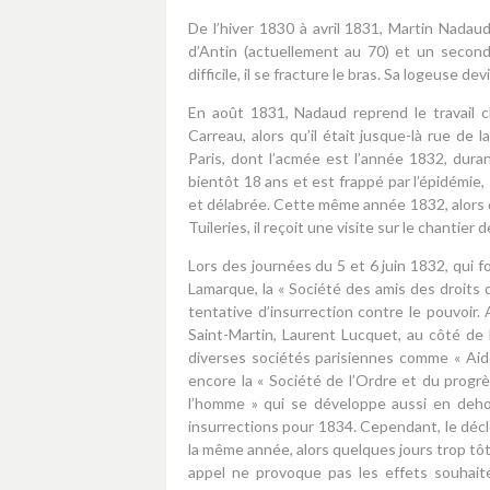
De l’hiver 1830 à avril 1831, Martin Nadau
d’Antin (actuellement au 70) et un second
difficile, il se fracture le bras. Sa logeuse d
En août 1831, Nadaud reprend le travail 
Carreau, alors qu’il était jusque-là rue de 
Paris, dont l’acmée est l’année 1832, dur
bientôt 18 ans et est frappé par l’épidémie,
et délabrée. Cette même année 1832, alors qu’
Tuileries, il reçoit une visite sur le chantier 
Lors des journées du 5 et 6 juin 1832, qui f
Lamarque, la « Société des amis des droits
tentative d’insurrection contre le pouvoir.
Saint-Martin, Laurent Lucquet, au côté de 
diverses sociétés parisiennes comme « Aide-t
encore la « Société de l’Ordre et du progrè
l’homme » qui se développe aussi en deho
insurrections pour 1834. Cependant, le décle
la même année, alors quelques jours trop tôt
appel ne provoque pas les effets souhaités