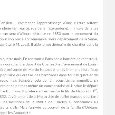
arisien. Il commence l’apprentissage d’une culture autant
nderie (en réalité, rue de la Tixéranderie). Il y loge dans un
e rue sera d’ailleurs détruite en 1850 pour le percement du
le pour son oncle à Villemomble, alors département de la Seine,
priétaire M. Leval. Il aide le gestionnaire du chantier dans la
s quatre mois. En rentrant à Paris par la barrière de Montreuil,
es » qui voient le départ de Charles X et l’avènement de Louis-
mière présence de Martin Nadaud à un événement historique
populaire qui dresse des barricades dans tout le quartier de
ureux, mais tempère cela par un scepticisme immédiat. En
dernier se permet même un commentaire où il salue le départ
er
tre Bourbon. Il préférerait en réalité le fils de Napoléon I
,
1832. L’avènement de la Monarchie de Juillet marque pourtant
ous les membres de la famille de Charles X, condamnés au
its civils. Mais l’arrivée au pouvoir de la famille d’Orléans
frappe les Bonaparte.