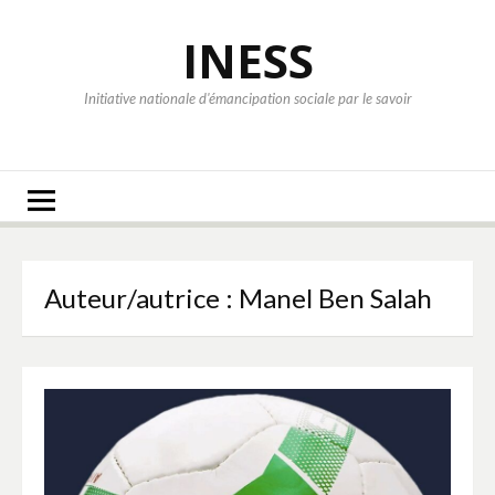
Aller
au
INESS
contenu
Initiative nationale d'émancipation sociale par le savoir
Auteur/autrice :
Manel Ben Salah