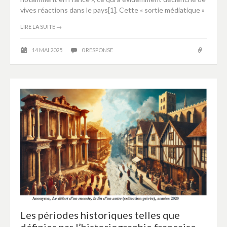
vives réactions dans le pays[1]. Cette « sortie médiatique »
LIRE LA SUITE
→
14 MAI 2025
0 RESPONSE
Les périodes historiques telles que